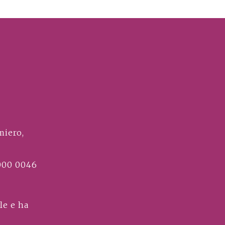
miero,
000 0046
le e ha