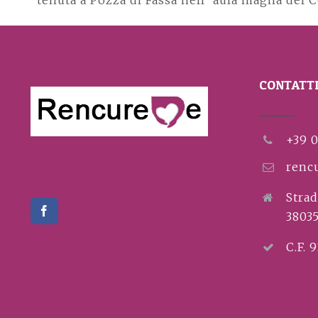
tenuta a Pozza di Fassa nell’ aula magna del
CONTATT
+39 
renc
Strad
3803
C.F. 