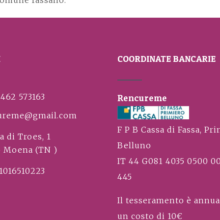
 Comune fassano.
I
COORDINATE BANCARIE
0462 573163
Rencureme
ureme@gmail.com
F P B Cassa di Fassa, Pri
a di Troes, 1
Belluno
5 Moena (TN )
IT 44 G081 4035 0500 0
91016510223
445
Il tesseramento è annua
un costo di 10€