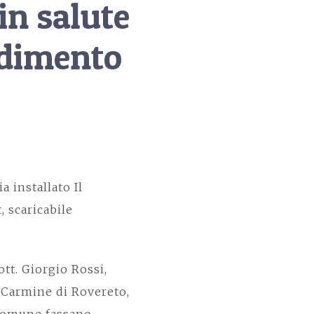
n salute
adimento
a installato Il
, scaricabile
tt. Giorgio Rossi,
l Carmine di Rovereto,