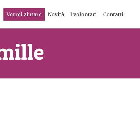
e
Vorrei aiutare
Novità
I volontari
Contatti
mille