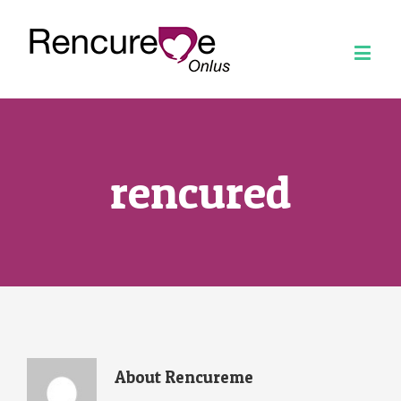
rencured
About
Rencureme