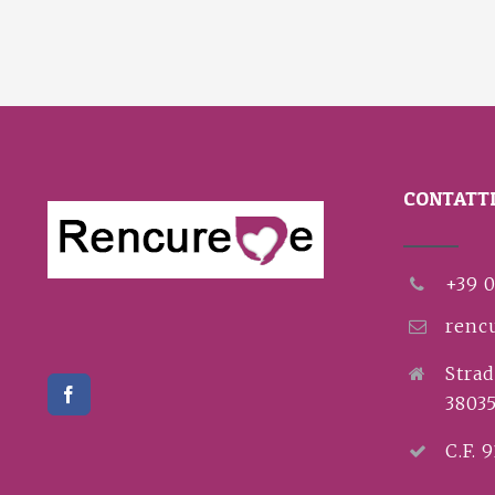
CONTATT
+39 
renc
Strad
3803
C.F. 