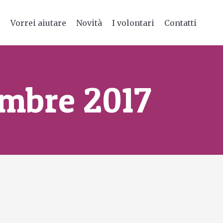
e
Vorrei aiutare
Novità
I volontari
Contatti
embre 2017