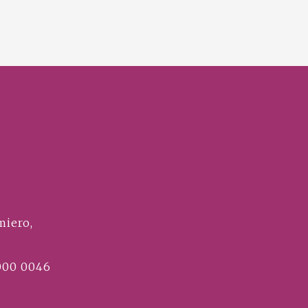
miero,
000 0046