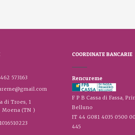
I
COORDINATE BANCARIE
0462 573163
Rencureme
ureme@gmail.com
F P B Cassa di Fassa, Pri
a di Troes, 1
Belluno
5 Moena (TN )
IT 44 G081 4035 0500 0
91016510223
445