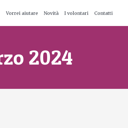
e
Vorrei aiutare
Novità
I volontari
Contatti
zo 2024