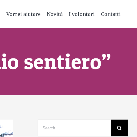
e
Vorrei aiutare
Novità
I volontari
Contatti
io sentiero”