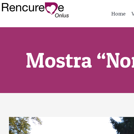
Home
Mostra “Non
View
Larger