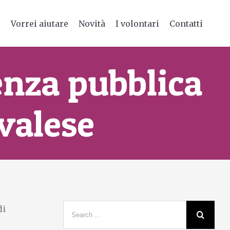
e
Vorrei aiutare
Novità
I volontari
Contatti
enza pubblica
avalese
di