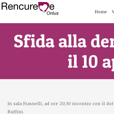
Home
Sfida alla d
il 10 
In sala Frasnelli, ad ore 20,30 incontro con il d
Ruffini.