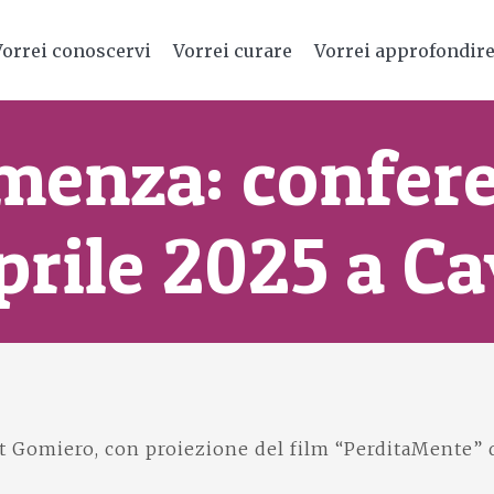
Vorrei conoscervi
Vorrei curare
Vorrei approfondir
emenza: confer
aprile 2025 a C
ott Gomiero, con proiezione del film “PerditaMente” 