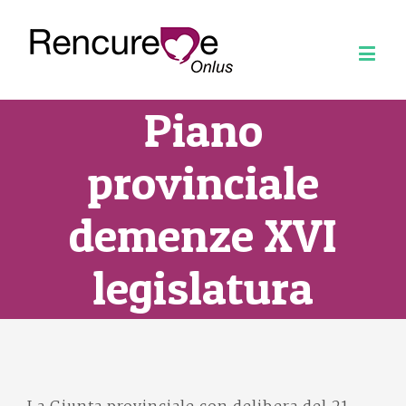
Piano
provinciale
demenze XVI
legislatura
La Giunta provinciale con delibera del 21