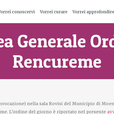
Vorrei conoscervi
Vorrei curare
Vorrei approfondir
a Generale Ord
Rencureme
onvocazione) nella sala Rovisi del Municipio di Moen
me. L’ordine del giorno è riportato nel presente
av