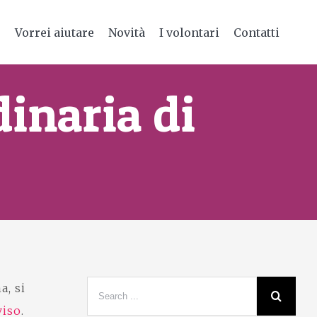
e
Vorrei aiutare
Novità
I volontari
Contatti
inaria di
a, si
viso
.